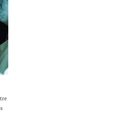
otre
us