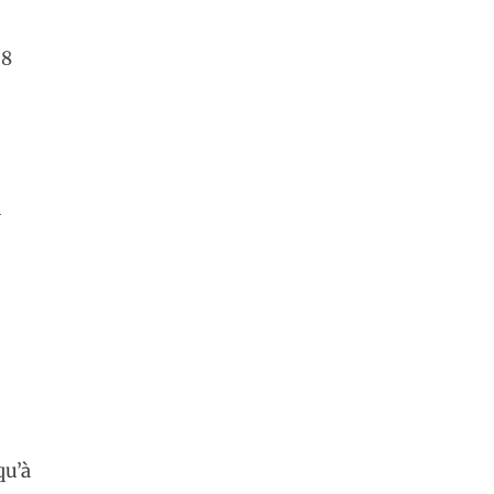
 8
l
qu’à