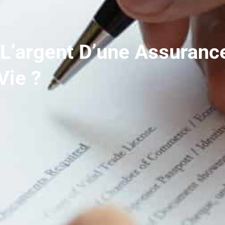
’argent D’une Assuranc
Vie ?